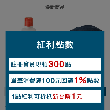
最新商品
O.D. MAINTENANCE DOWN
REFLEC TREKKING雨傘
CLEANER 300ML羽絨洗劑
#1128554
#1134136
NT$470
NT$2,100
已售完
加入購物車