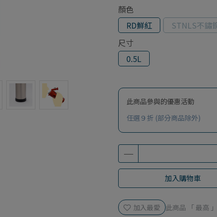
顏色
RD鮮紅
STNLS不鏽
尺寸
0.5L
此商品參與的優惠活動
任選９折 (部分商品除外)
加入購物車
加入最愛
此商品 「 最高