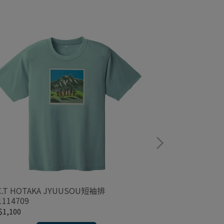
C.T HOTAKA JYUUSOU短袖排
WIC.T TAIS
1114709
T#1114711
1,100
NT$1,100