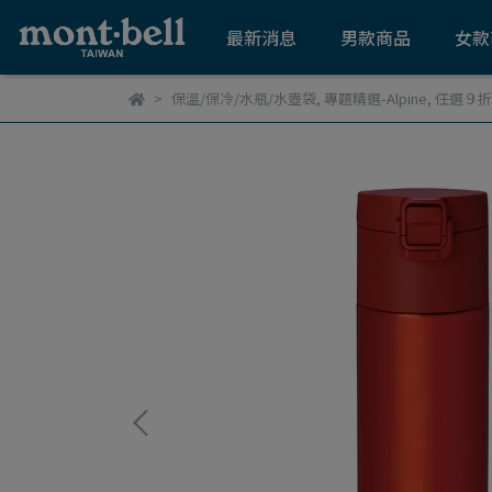
最新消息
男款商品
女款
保溫/保冷/水瓶/水壺袋
,
專題精選-Alpine
,
任選９折