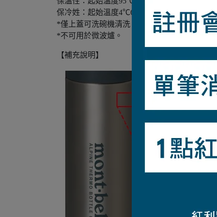
保溫性：起始溫度95℃6小時後68℃以上
保冷姓：起始溫度4℃6小時後8℃以下
*僅上蓋可洗碗機清洗。其餘不適用洗碗機清洗
*不可用於微波爐。
【補充說明】