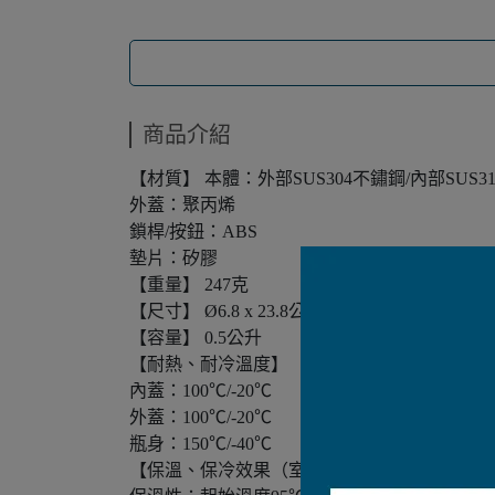
商品介紹
【材質】 本體：外部SUS304不鏽鋼/內部SUS3
外蓋：聚丙烯
鎖桿/按鈕：ABS
墊片：矽膠
【重量】 247克
【尺寸】 Ø6.8 x 23.8公分
【容量】 0.5公升
【耐熱、耐冷溫度】
內蓋：100℃/-20℃
外蓋：100℃/-20℃
瓶身：150℃/-40℃
【保溫、保冷效果（室溫20±2℃ ） 】