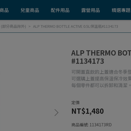
商品
兒童商品
配件用品
露營用品
精選專題
 (部分商品除外)
ALP THERMO BOTTLE ACTIVE 0.5L保溫瓶#1134173
ALP THERMO BOT
#1134173
可開蓋直飲的上蓋適合冬季
可選購上蓋提高保溫保冷效
每個零件都可以拆卸和清潔
定價
NT$1,480
商品編號:
1134173RD