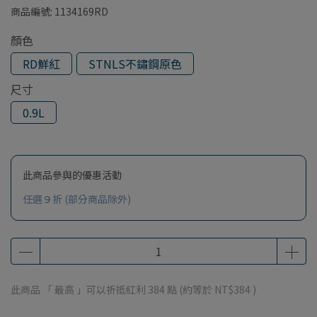
商品編號:
1134169RD
顏色
RD鮮紅
STNLS不鏽鋼原色
尺寸
0.9L
此商品參與的優惠活動
任選９折 (部分商品除外)
此商品 「 最高 」可以折抵紅利
384
點 (約等於
NT$384
)