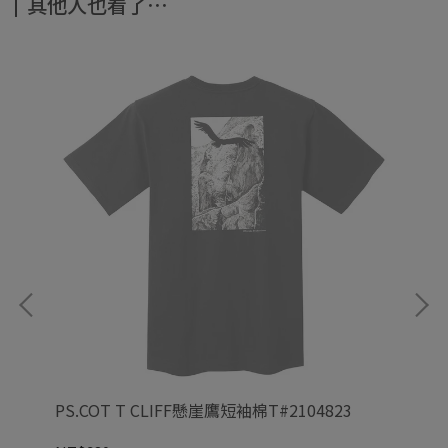
其他人也看了⋯
11
PS.COT T CLIFF懸崖鷹短袖棉T#2104823
CO