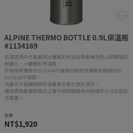
1
/
4
ALPINE THERMO BOTTLE 0.9L保溫瓶
#1134169
低溫環境中也能展現出優異的保溫效果是專為登山而開發的
輕量化、小體積的保溫瓶。
外殼採用優質的SUS304不鏽鋼內部使用優異耐腐蝕性的
SUS316不鏽鋼。
內蓋可半旋轉開啟即使戴著手套也易於操作。
通過更換單獨販售的上蓋可將其轉換為快速補充水分的直飲
式瓶蓋。
定價
NT$1,920