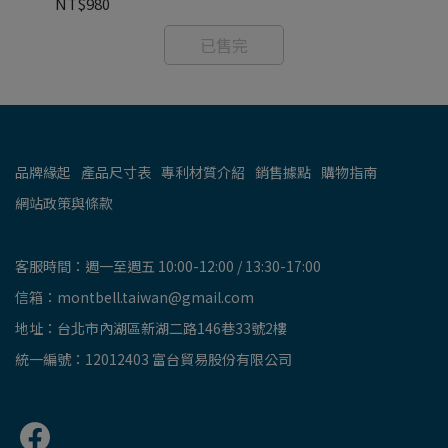
NT$980
NT
已售完
品牌緣起
產品尺寸表
專利材質介紹
銷售據點
購物指南
網站政策與條款
客服時間：週一至週五 10:00-12:00 / 13:30-17:00
信箱：montbell.taiwan@gmail.com
地址：台北市內湖區新湖二路146巷33號2樓
統一編號：12012403 富台貿易股份有限公司