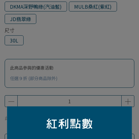
DKMA深野鴨綠(汽油藍)
MULB桑紅(紫紅)
JD翡翠綠
尺寸
30L
此商品參與的優惠活動
任選９折 (部分商品除外)
此商品 「 最高 」可以折抵紅利
1600
點 (約等於
NT$1,600
)
商品介紹