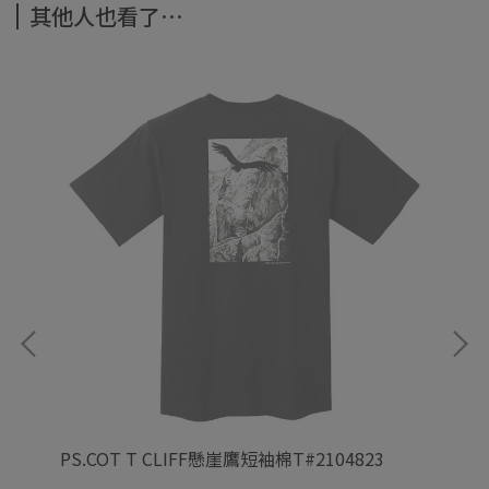
其他人也看了⋯
PS.COT T CLIFF懸崖鷹短袖棉T#2104823
PS
T#