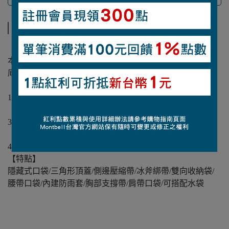
商品介紹
【材質】
本體：100丹Ballistic®抗撕裂尼龍（聚氨酯塗層）
底部：210丹Ballistic®抗撕裂尼龍（聚氨酯塗層）
【重量】
1.23kg
【容量】
30L（高53×寬32×深19公分）
【背部長度】
48公分
【特點】
隱藏式口袋/三角形頂蓋/側邊壓縮帶/冰斧綁帶/雙向收納袋/
腰帶口袋/內建防雨套/胸部支撐帶/肩帶口袋/可搭配水袋