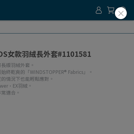
 WDS女款羽絨長外套#1101581
膝長版羽絨外套。
爽的「WINDSTOPPER® Fabrics」。
度的情況下也能輕鬆應對。
ower·EX羽絨。
非常適合。
。