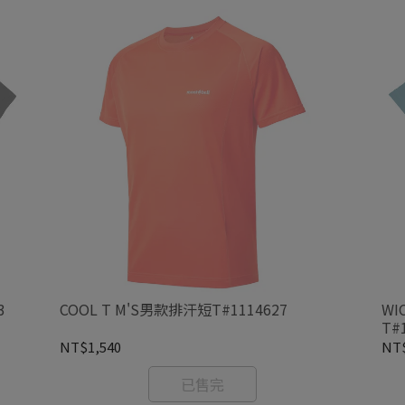
3
COOL T M'S男款排汗短T#1114627
WI
T#
NT$1,540
NT$
已售完