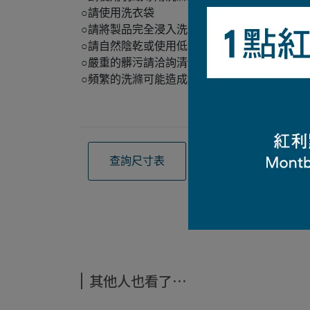
○請使用洗衣袋
○請將製品完全浸入洗滌液中
○請自然陰乾或使用低溫烘乾,清洗後如羽絨產
○嚴重的髒污請洽詢清洗羽絨製品的專門店
○頻繁的洗滌可能造成織物損壞與漏絨,我們建
查詢尺寸表
觀看材質介紹
其他人也看了⋯