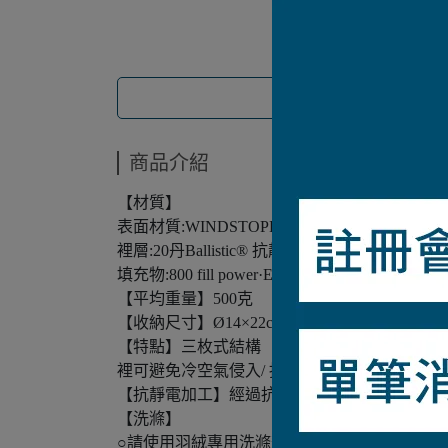
商品介紹
【材質】
表面材質:WINDSTOPPER® Fabrics by Gore-T
裡層:20丹Ballistic® 抗靜電加工尼龍
填充物:800 fill power·EX羽絨
【平均重量】500克
【收納尺寸】Ø14×22cm
【特點】三枚式結構（身體部分） / 單層絎縫結構（袖
裡可避免冷空氣侵入/ 抽繩調節連帽帽兜 / 二組
【抗靜電加工】經過抗靜電加工處理,可減少令
【洗滌】
○請使用羽絨專用洗滌劑