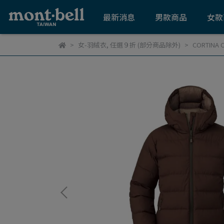
最新消息
男款商品
女款
女-羽絨衣
,
任選９折 (部分商品除外)
CORTINA