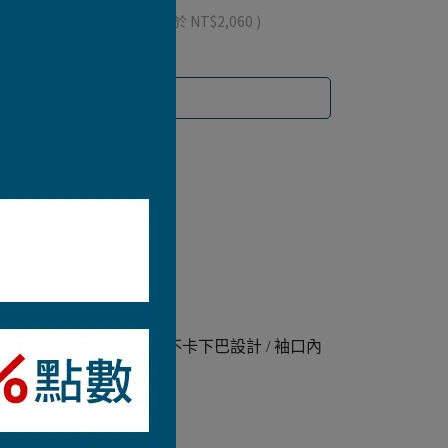
 」可以折抵紅利
2060
點 (約等於
NT$2,060
)
鍊可從底部向上開啟 / 拉鍊不卡下巴設計 / 袖口內