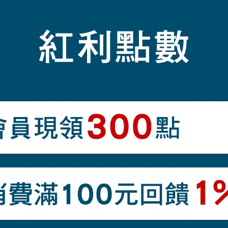
加入最愛
此商品 「 最高
商品介紹
ex Lab（表層:30丹·Ballistic®抗撕裂尼龍）
子、連帽） /防漏絨處理 / Aquatect® 防水拉鍊 / 雙向拉
腰部拉鍊口袋/ 一組內部拉鍊口袋 / 附收納袋
人不快的靜電，反覆洗滌後仍可持續防護