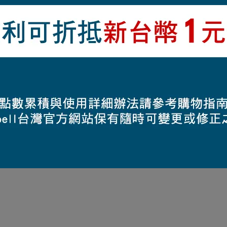
生不均勻狀況,可使用雙手輕輕拍打使其均勻鬆散
議於季末再進行清潔洗滌