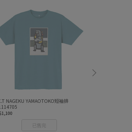
C.T NAGEKU YAMAOTOKO短袖排
WIC.T TAIS
1114705
T#1114711
1,100
NT$1,100
已售完