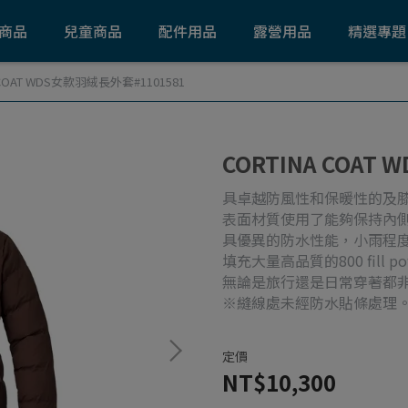
商品
兒童商品
配件用品
露營用品
精選專題
 COAT WDS女款羽絨長外套#1101581
CORTINA COAT
具卓越防風性和保暖性的及
表面材質使用了能夠保持內側始終乾
具優異的防水性能，小雨程
填充大量高品質的800 fill p
無論是旅行還是日常穿著都
※縫線處未經防水貼條處理
定價
NT$10,300