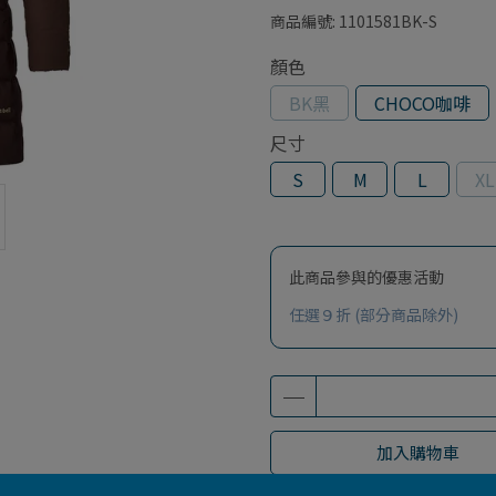
商品編號:
1101581BK-S
顏色
BK黑
CHOCO咖啡
尺寸
S
M
L
XL
此商品參與的優惠活動
任選９折 (部分商品除外)
加入購物車