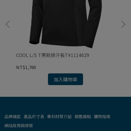
COOL L/S T男款排汗長T#1114629
CO
NT$1,760
NT
加入購物車
品牌緣起
產品尺寸表
專利材質介紹
銷售據點
購物指南
網站政策與條款