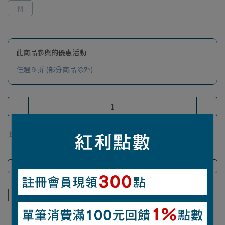
M
此商品參與的優惠活動
任選９折 (部分商品除外)
此商品 「 最高 」可以折抵紅利
204
點 (約等於
NT$204
)
商品介紹
商品介紹
【材質】尼龍