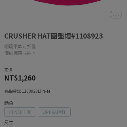
1
/
2
CRUSHER HAT圓盤帽#1108923
帽簷柔軟可折疊。
便於攜帶收納。
定價
NT$1,260
商品編號:
1108923LTN-M
顏色
LTN淺卡其
OPERA桃紅
尺寸