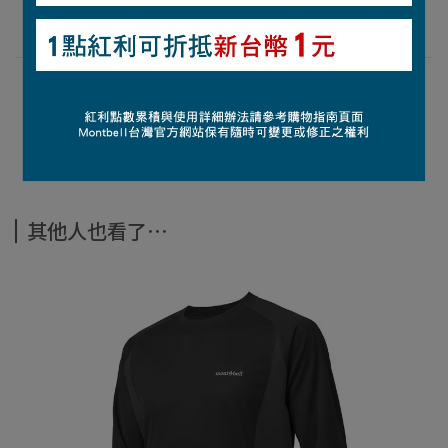
【帽簷長度】 6.5公分
【功能】3組帽帶連接環/UV CUT抗紫外線機能
查詢尺寸表
觀看材質介紹
其他人也看了⋯