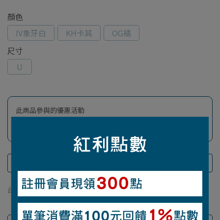
顏色
IV象牙白
KH卡其
OG橘
尺寸
U
此商品參與的優惠活動
任選９折 (部分商品除外)
此商品 「 最高 」可以折抵紅利
238
點 (約等於
NT$238
)