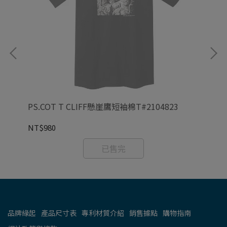
PS.COT T CLIFF懸崖鷹短袖棉T#2104823
CO
NT$980
NT
已售完
品牌緣起
產品尺寸表
專利材質介紹
銷售據點
購物指南