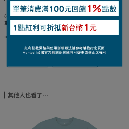
【材質】
85% 壓克力纖維+15%羊毛
重量：133g
【洗滌注意事項】
○機洗可能造成些微縮水
查詢尺寸表
觀看材質介紹
其他人也看了⋯