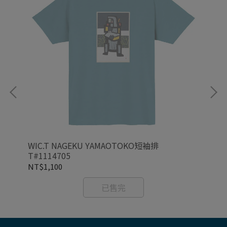
WIC.T NAGEKU YAMAOTOKO短袖排
WI
T#1114705
NT$1,100
NT
已售完