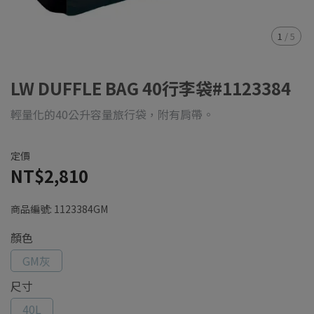
1
/
5
LW DUFFLE BAG 40行李袋#1123384
輕量化的40公升容量旅行袋，附有肩帶。
定價
NT$2,810
商品編號:
1123384GM
顏色
GM灰
尺寸
40L