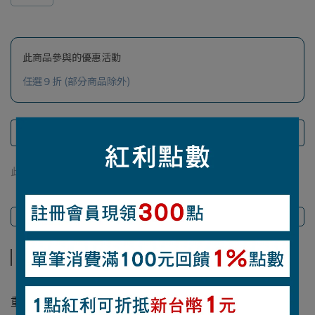
此商品參與的優惠活動
任選９折 (部分商品除外)
此商品 「 最高 」可以折抵紅利
562
點 (約等於
NT$562
)
商品介紹
商品介紹
【材質】210丹抗撕裂尼龍（聚氨酯塗層）
重量：525g