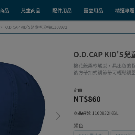
商品
兒童商品
配件用品
露營用品
精選專題
O.D.CAP KID'S兒童棒球帽#1108932
O.D.CAP KID'S
棉花般柔軟觸感，具出色的
後方帶扣式調節帶可輕鬆調
定價
NT$860
商品編號:
1108932IKBL
顏色