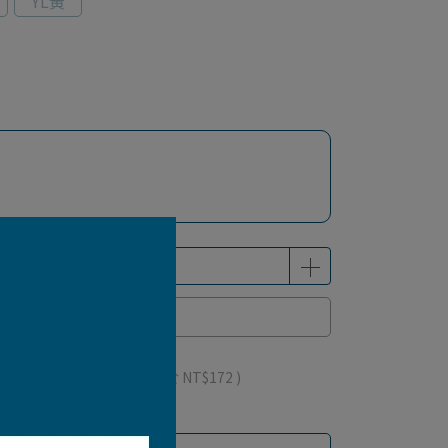
YL黃
已售完
 」可以折抵紅利
172
點 (約等於
NT$172
)