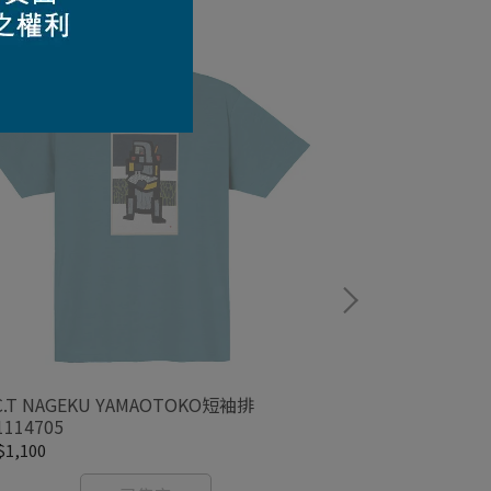
C.T NAGEKU YAMAOTOKO短袖排
WIC.T SHIROI
1114705
T#1114707
1,100
NT$1,100