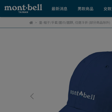
最新消息
男款商品
女款
童-帽子/手套/圍巾/圍脖
,
任選９折 (部分商品除外)