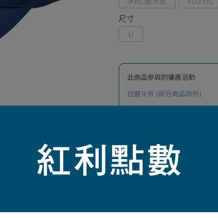
IKBL墨水藍
RD23紅
尺寸
U
此商品參與的優惠活動
任選９折 (部分商品除外)
加入最愛
此商品 「 最高