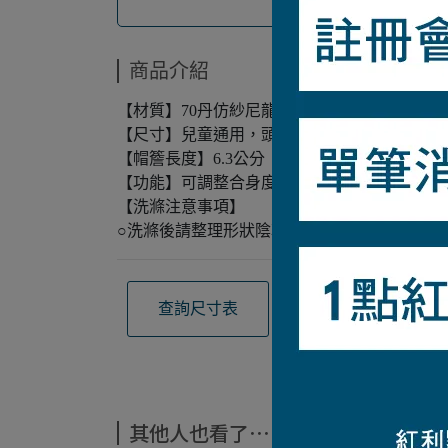
商品介紹
【材質】70丹仿紗尼龍 （撥水加工）
【尺寸】兒童通用，頭圍：51～54公分
【帽簷長度】6.3公分
【功能】可調整合身度/UV-CUT抗紫外線
【洗滌注意事項】
○洗滌後請整理形狀陰乾
查詢尺寸表
觀看材質介紹
其他人也看了⋯