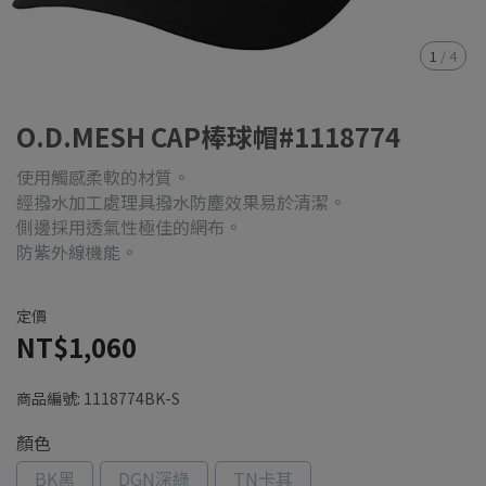
1
/
4
O.D.MESH CAP棒球帽#1118774
使用觸感柔軟的材質。
經撥水加工處理具撥水防塵效果易於清潔。
側邊採用透氣性極佳的網布。
防紫外線機能。
定價
NT$1,060
商品編號:
1118774BK-S
顏色
BK黑
DGN深綠
TN卡其