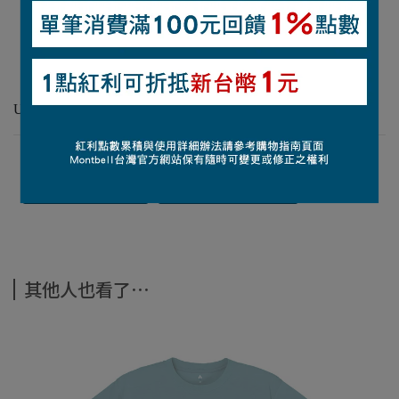
【材質】70丹尼龍（撥水處理）
【平均重量】46克
【特點】後腦杓可調整帽圍
【帽簷長度】7公分
UV CUT抗紫外線機能
查詢尺寸表
觀看材質介紹
其他人也看了⋯