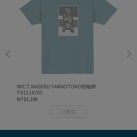
11
WIC.T NAGEKU YAMAOTOKO短袖排
WI
T#1114705
NT$1,100
NT
已售完