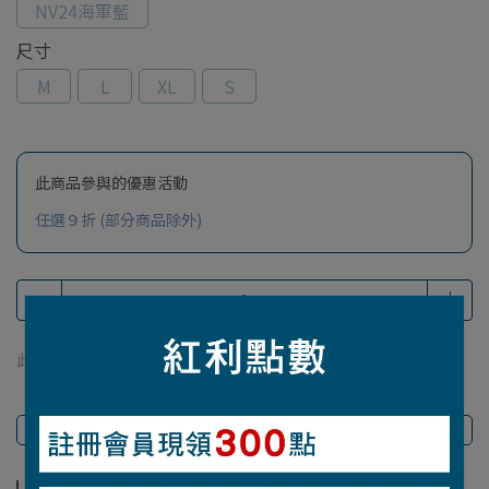
NV24海軍藍
尺寸
M
L
XL
S
此商品參與的優惠活動
任選９折 (部分商品除外)
此商品 「 最高 」可以折抵紅利
560
點 (約等於
NT$560
)
商品介紹