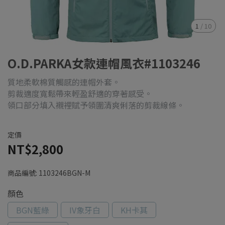
1
/
10
O.D.PARKA女款連帽風衣#1103246
質地柔軟棉質觸感的連帽外套。
剪裁適度寬鬆帶來輕盈舒適的穿著感受。
領口部分填入襯裡賦予領圍清爽俐落的剪裁線條。
定價
NT$2,800
商品編號:
1103246BGN-M
顏色
BGN藍綠
IV象牙白
KH卡其