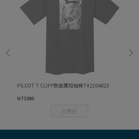
PS.COT T CLIFF懸崖鷹短袖棉T#2104823
CO
NT$980
NT
已售完