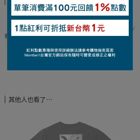
商品介紹
【材質】70丹仿棉質尼龍（撥水加工處理）
【平均重量】251克
【特點】2組拉鍊口袋/不卡下巴拉鍊設計/Alpine束口式袖口/
肘部立體剪裁/抽繩調節系統/頭罩貼臉度可自由調節
查詢尺寸表
觀看材質介紹
其他人也看了⋯