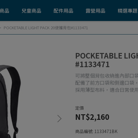
商品
兒童商品
配件用品
露營用品
精選專題
POCKETABLE LIGHT PACK 20便攜背包#1133471
POCKETABLE LI
#1133471
可將整個背包收納進內部口
配備了前方口袋和側邊口袋
採用薄型布料，適合日常使
定價
NT$2,160
商品編號:
1133471BK