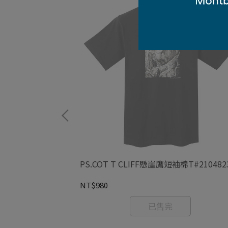
袖排T#1114710
PS.COT T CLIFF懸崖鷹短袖棉T#210482
NT$980
已售完