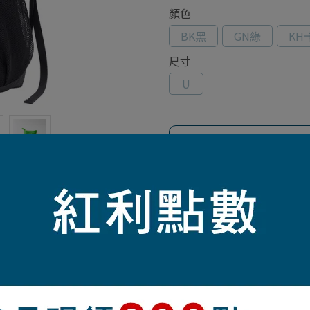
顏色
BK黑
GN綠
KH
尺寸
U
此商品參與的優惠活動
任選９折 (部分商品除外)
加入最愛
此商品 「 最高