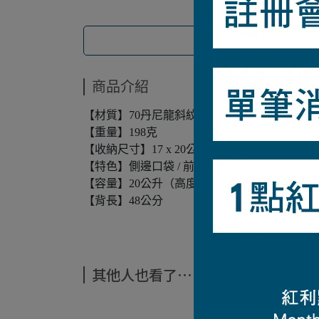
商品介紹
【材質】70丹尼龍斜紋防撕裂布料（聚氨酯塗
【重量】198克
【收納尺寸】17 x 20公分
【特色】側邊口袋 / 前方口袋 / 內口袋 / 可收
【容量】20公升（高度48 x 寬度28 x 深度15.5
【背長】48公分
其他人也看了⋯