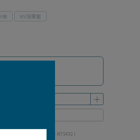
卡綠
NV海軍藍
已售完
 」可以折抵紅利
432
點 (約等於
NT$432
)