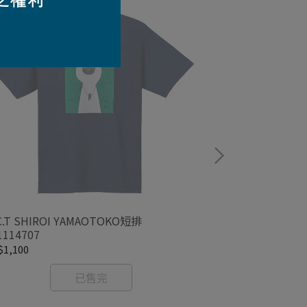
C.T SHIROI YAMAOTOKO短排
WIC.T TOOI 
1114707
1,100
NT$1,100
已售完