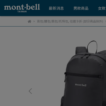
最新消息
男款商品
女款
背包/腰包/肩包/托特包
,
任選９折 (部分商品除外)