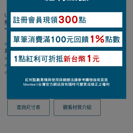
【材質】棉
【平均重量】195克
UV CUT抗紫外線機能/雙針縫合強化領口/不影響透氣的特
殊油墨印製圖樣
*由於材質的特性本產品洗滌後可能會略有縮水。
【使用注意事項】
○被汗水或雨水弄濕時，顏色可能會因摩擦而褪色並轉移到
其他衣服上。
○請單獨洗滌
○洗滌後請立刻將水分排除
○熨燙時請使用墊布
查詢尺寸表
觀看材質介紹