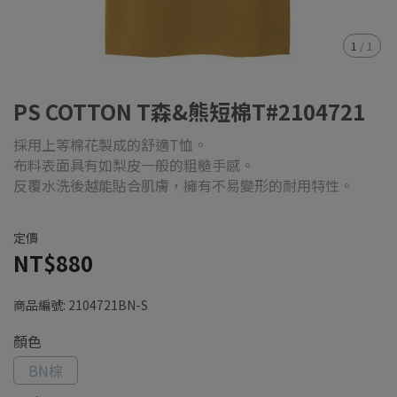
1
/
1
PS COTTON T森&熊短棉T#2104721
採用上等棉花製成的舒適T恤。
布料表面具有如梨皮一般的粗糙手感。
反覆水洗後越能貼合肌膚，擁有不易變形的耐用特性。
定價
NT$880
商品編號:
2104721BN-S
顏色
BN棕