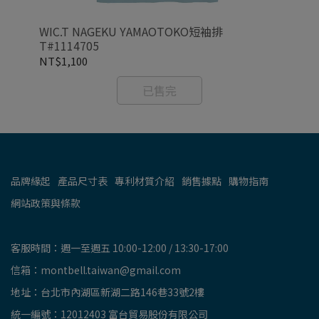
WIC.T NAGEKU YAMAOTOKO短袖排
WI
T#1114705
NT$1,100
NT
已售完
品牌緣起
產品尺寸表
專利材質介紹
銷售據點
購物指南
網站政策與條款
客服時間：週一至週五 10:00-12:00 / 13:30-17:00
信箱：montbell.taiwan@gmail.com
地址：台北市內湖區新湖二路146巷33號2樓
統一編號：12012403 富台貿易股份有限公司