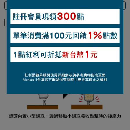
商品介紹
商品介紹
【材質】頭部：NBR/握把：彈性體
【重量】590克
【尺寸】總長30公分（槌頭：∅4.5x9公分）
【補充說明】