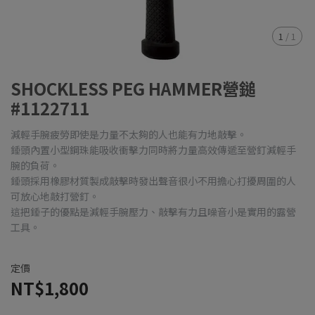
1
/
1
SHOCKLESS PEG HAMMER營鎚
#1122711
減輕手腕疲勞即使是力量不太夠的人也能有力地敲擊。
錘頭內置小型鋼珠能吸收衝擊力同時將力量高效傳遞至營釘減輕手
腕的負荷。
錘頭採用橡膠材質製成敲擊時發出聲音很小不用擔心打擾周圍的人
可放心地敲打營釘。
這把錘子的優點是減輕手腕壓力、敲擊有力且噪音小是實用的露營
工具。
定價
NT$1,800