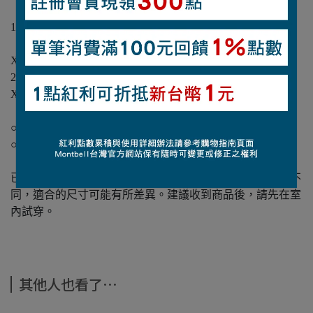
【重量】
172克（M尺寸・單腳）
【尺寸】
XS（22.0～23.0cm）、S（23.5～24.5cm）、M（25.0～
26.0cm）、L（26.5～27.5cm）、XL（28.0～29.0cm）、
XXL（29.5～31.0cm）
【使用注意事項】
○請勿存放在高溫潮濕的地方。
○水洗後，請充分晾乾。
【特別注意事項】
已在戶外使用過的鞋款將不接受退換貨。因每個人的腳型不
同，適合的尺寸可能有所差異。建議收到商品後，請先在室
內試穿。
其他人也看了⋯