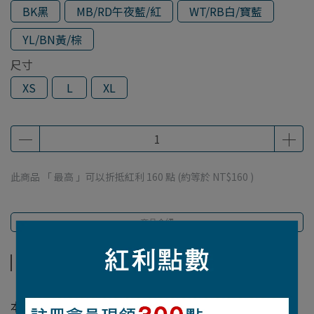
BK黑
MB/RD午夜藍/紅
WT/RB白/寶藍
YL/BN黃/棕
尺寸
XS
L
XL
此商品 「 最高 」可以折抵紅利
160
點 (約等於
NT$160
)
商品介紹
商品介紹
【材質】
本體：E.V.A.發泡材質外底：橡膠