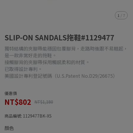
1
/
7
SLIP-ON SANDALS拖鞋#1129477
獨特結構的夾腳帶能穩固包覆腳背，走路時後跟不易翹起，
是一款非常好走的拖鞋。
接觸腳背的夾腳帶採用觸感柔和的材質。
已取得設計專利。
美國設計專利登記號碼（U.S.Patent No.D29/26675）
優惠價
NT$802
NT$1,180
商品編號:
1129477BK-XS
顏色