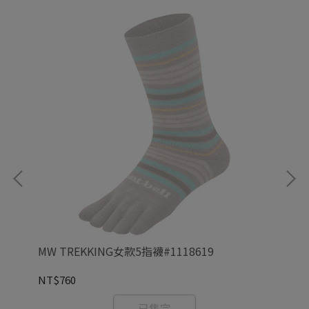
MW TREKKING女款5指襪#1118619
MW
#1
NT$760
NT
已售完