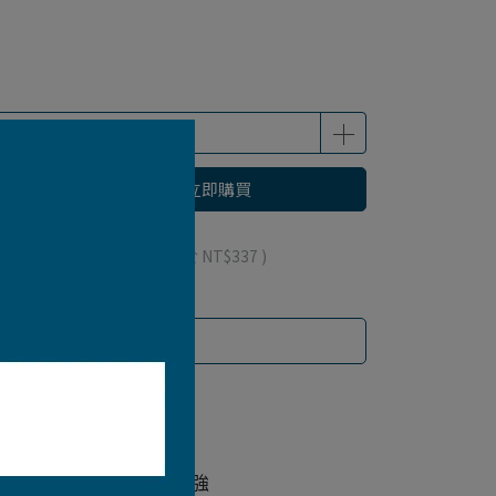
立即購買
 」可以折抵紅利
337
點 (約等於
NT$337
)
餘的腰帶/臀部雙層布料補強