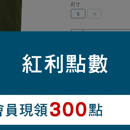
尺寸
S
M
加入購物車
加入最愛
此商品 「 最高
商品介紹
用鬆緊帶式尼龍調整合身度（附環）/前開拉鍊/附皮帶環可收納多