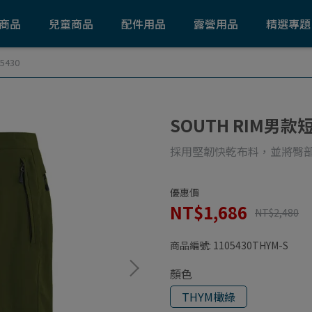
商品
兒童商品
配件用品
露營用品
精選專題
5430
SOUTH RIM男款短
採用堅韌快乾布料，並將臀
優惠價
NT$1,686
NT$2,480
商品編號:
1105430THYM-S
顏色
THYM橄綠