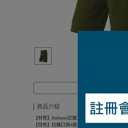
商品介紹
【材質】Balispun尼龍（超耐久撥水加工
【特色】拉鍊口袋4個（腰2、臀部2）/腰部使