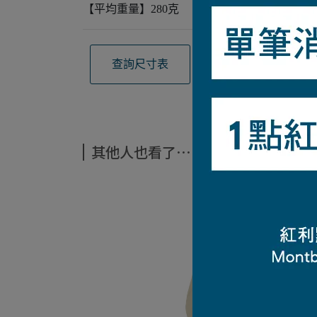
【平均重量】280克
查詢尺寸表
觀看材質介紹
其他人也看了⋯