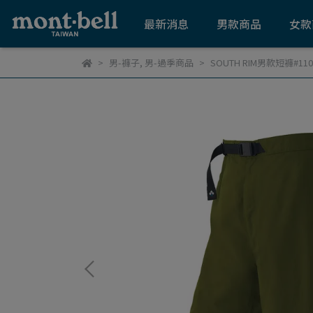
最新消息
男款商品
女款
男-褲子
,
男-過季商品
SOUTH RIM男款短褲#110