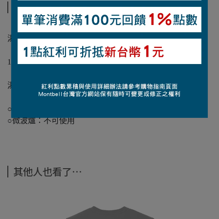
商品介紹
【材質】
湯匙/叉子：飽和聚酯樹脂、鋁合金
【重量】
14克
【尺寸】
湯匙：長7.7公分 叉子：長7.3公分
【廚房電器使用限制】
○洗碗機：不可使用
○微波爐：不可使用
其他人也看了⋯