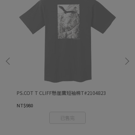
PS.COT T CLIFF懸崖鷹短袖棉T#2104823
CO
NT$980
NT
已售完