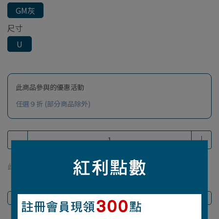
GM灰
尺寸
U
此商品參與的優惠活動
任選９折 (部分商品除外)
此商品 「 最高 」可以折抵紅利
48
點 (約等於
NT$48
)
商品介紹