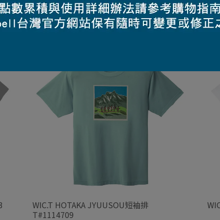
3
WIC.T HOTAKA JYUUSOU短袖排
WI
T#1114709