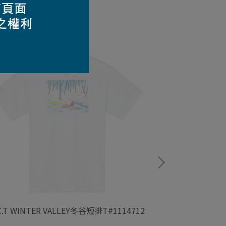
C.T WINTER VALLEY冬谷短排T#1114712
WIC.T MOUN
T#1114716