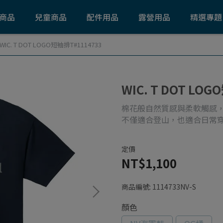
商品
兒童商品
配件用品
露營用品
精選專題
WIC. T DOT LOGO短袖排T#1114733
WIC. T DOT LO
棉花般自然質感與柔軟觸感
不僅適合登山，也適合日常
定價
NT$1,100
商品編號:
1114733NV-S
顏色