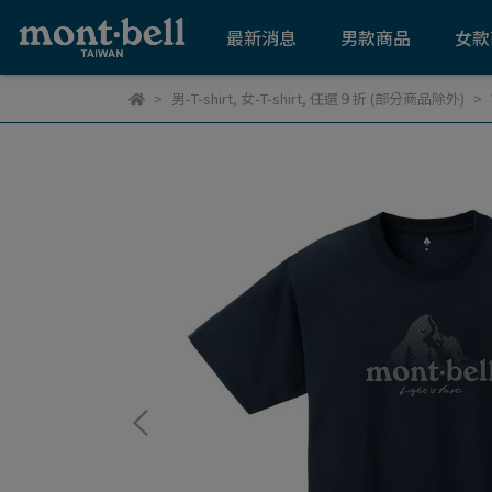
最新消息
男款商品
女款
男-T-shirt
,
女-T-shirt
,
任選９折 (部分商品除外)