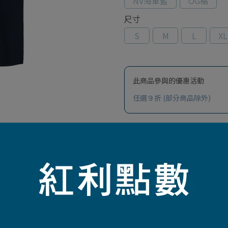
NV海軍藍
OG橘
尺寸
S
M
L
XL
此商品參與的優惠活動
任選９折 (部分商品除外)
加入最愛
此商品 「 最高