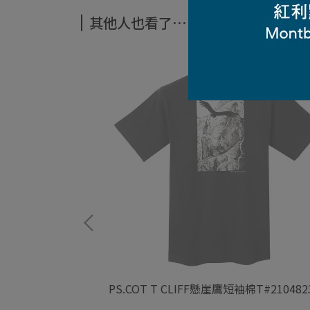
其他人也看了⋯
R登山裝備短排
PS.COT T CLIFF懸崖鷹短袖棉T#210482