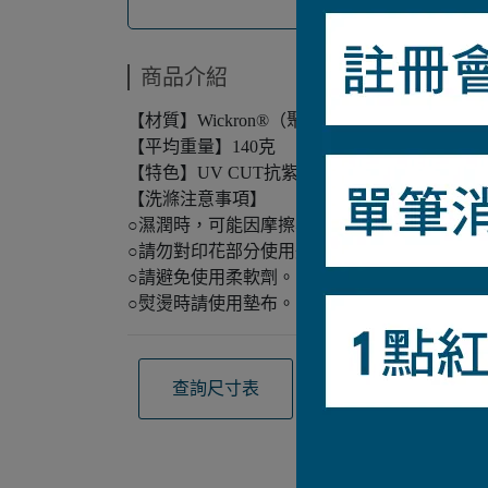
商品介紹
【材質】Wickron®（聚酯纖維）
【平均重量】140克
【特色】UV CUT抗紫外線 / 光觸媒抗臭
【洗滌注意事項】
○濕潤時，可能因摩擦導致印花顏色脫落，請
○請勿對印花部分使用熨斗。
○請避免使用柔軟劑。
○熨燙時請使用墊布。
查詢尺寸表
觀看材質介紹