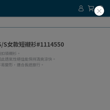
 S/S女款短襯衫#1114550
鈕扣領襯衫。
因此透氣性絕佳能保持清爽涼快。
不易變形，適合長途旅行。