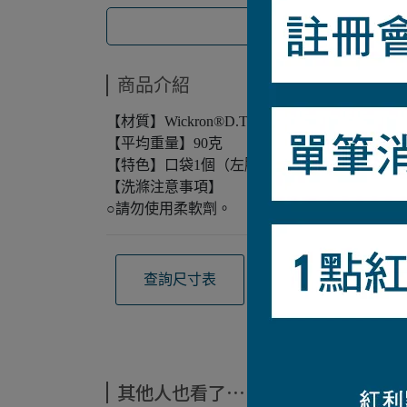
商品介紹
【材質】Wickron®D.T.（聚酯纖維）
【平均重量】90克
【特色】口袋1個（左胸）/UV-CUT抗紫外線
【洗滌注意事項】
○請勿使用柔軟劑。
查詢尺寸表
觀看材質介紹
其他人也看了⋯