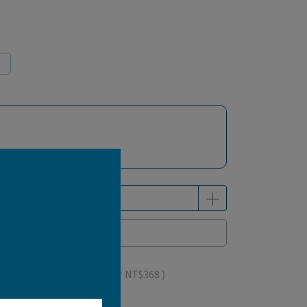
已售完
 」可以折抵紅利
368
點 (約等於
NT$368
)