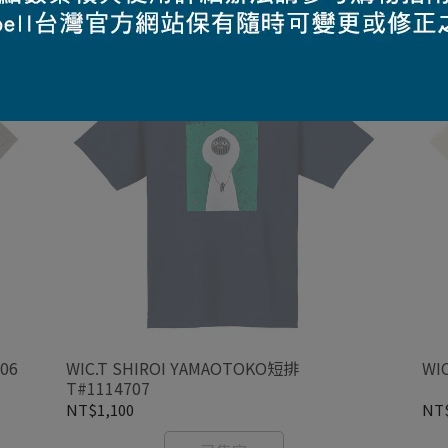
06
WIC.T SHIROI YAMAOTOKO短排
WI
T#1114707
NT$1,100
NT$