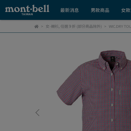
最新消息
男款商品
女款
女-襯衫
,
任選９折 (部分商品除外)
WIC.DRY T