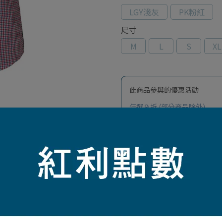
LGY淺灰
PK粉紅
尺寸
M
L
S
XL
此商品參與的優惠活動
任選９折 (部分商品除外)
加入最愛
此商品 「 最高