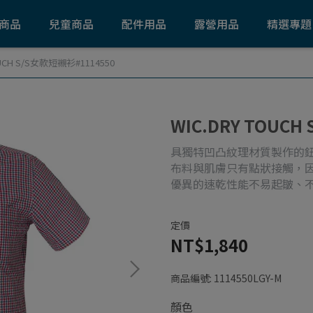
商品
兒童商品
配件用品
露營用品
精選專題
OUCH S/S女款短襯衫#1114550
WIC.DRY TOUCH
具獨特凹凸紋理材質製作的
布料與肌膚只有點狀接觸，
優異的速乾性能不易起皺、
定價
NT$1,840
商品編號:
1114550LGY-M
顏色