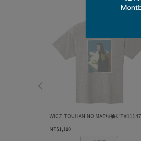
114719
WIC.T TOUHAN NO MAE短袖排T#11147
NT$1,100