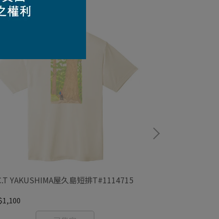
C.T YAKUSHIMA屋久島短排T#1114715
WIC T Zzzzz
1,100
NT$1,100