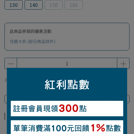
130
140
150
160
此商品參與的優惠活動
任選９折 (部分商品除外)
此商品 「 最高 」可以折抵紅利
150
點 (約等於
NT$150
)
商品介紹
商品介紹
【材質】 Wickron® （聚酯纖維）