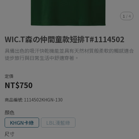
1
/
4
WIC.T森の仲間童款短排T#1114502
具備出色的吸汗快乾機能並具有天然材質般柔軟的觸感適合
徒步旅行與日常生活中舒適穿著。
定價
NT$750
商品編號:
1114502KHGN-130
顏色
KHGN卡綠
LBL淺藍綠
尺寸