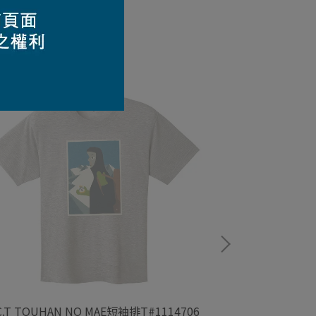
C.T TOUHAN NO MAE短袖排T#1114706
WIC.T SHIROI