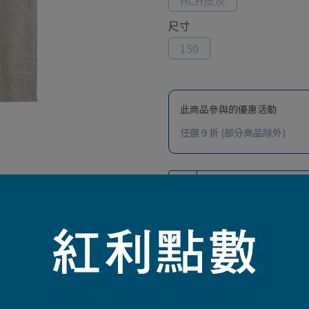
HCH炭灰
尺寸
150
此商品參與的優惠活動
任選９折 (部分商品除外)
加入最愛
此商品 「 最高