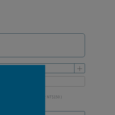
已售完
 」可以折抵紅利
150
點 (約等於
NT$150
)