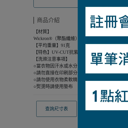
商品介紹
【材質】
Wickron®（聚酯纖維）
【平均重量】91克
【特色】UV-CUT抗紫外線
【洗滌注意事項】
○當衣物因汗水或水分而濕潤時，摩擦可能會
○請勿直接在印刷部分使用熨斗
○請勿使用衣物柔軟精
○熨燙時請使用墊布
查詢尺寸表
觀看材質介紹