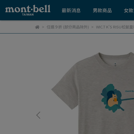
最新消息
男款商品
女款
任選９折 (部分商品除外)
WIC.T K'S RISU松鼠