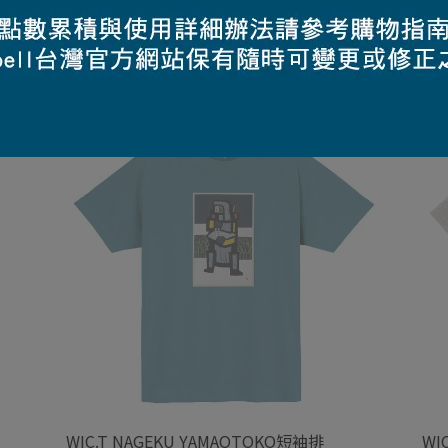
WIC.T NAGEKU YAMAOTOKO短袖排
WI