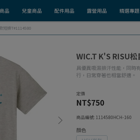
商品
兒童商品
配件用品
露營用品
精選專題
童款短排T#1114580
WIC.T K'S RIS
具優異吸濕排汗性能，同時
行，日常穿著也相當舒適。
定價
NT$750
商品編號:
1114580HCH-160
顏色