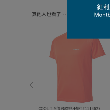
其他人也看了⋯
KO短排
COOL T M'S男款排汗短T#1114627