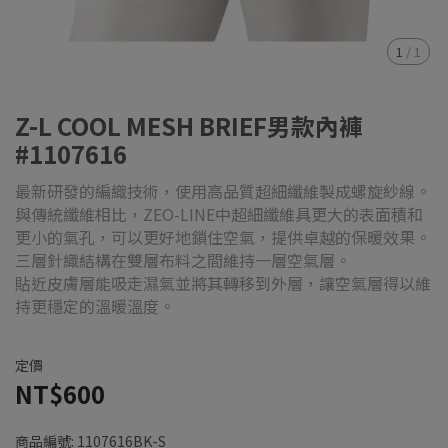
1
/
1
Z-L COOL MESH BRIEF男款內褲
#1107616
最新研發的編織技術，使用高品質超細纖維製成螺旋紗線。
與傳統纖維相比，ZEO-LINE中超細纖維具更大的表面積和
更小的氣孔，可以更好地鎖住空氣，提供卓越的保暖效果。
三層針織結構在雙層布料之間維持一層空氣層。
貼近皮膚層能吸走濕氣並將其轉移到外層，讓空氣層得以維
持更穩定的溫暖溫度。
定價
NT$600
商品編號:
1107616BK-S