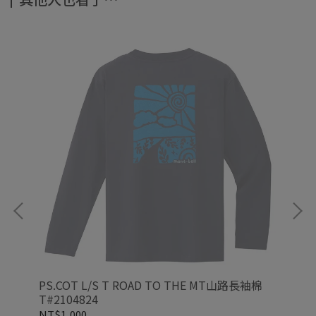
31
PS.COT L/S T ROAD TO THE MT山路長袖棉
CO
T#2104824
NT$1,000
NT