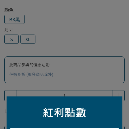
顏色
BK黑
尺寸
S
XL
此商品參與的優惠活動
任選９折 (部分商品除外)
此商品 「 最高 」可以折抵紅利
120
點 (約等於
NT$120
)