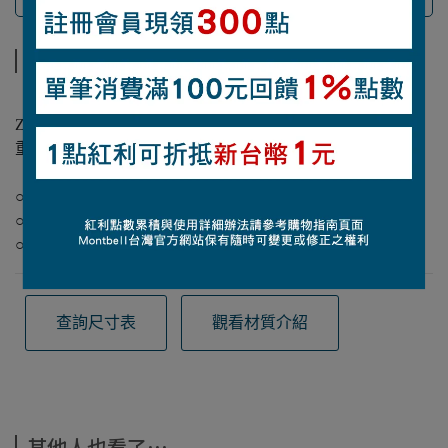
商品介紹
商品介紹
【材質】
Zeoline（100%聚酯纖維）
重量：24g
【洗滌注意事項】
○清洗後請立刻獨立烘乾
○請放入洗衣袋中清洗
○請勿使用衣物柔軟精
查詢尺寸表
觀看材質介紹
其他人也看了⋯